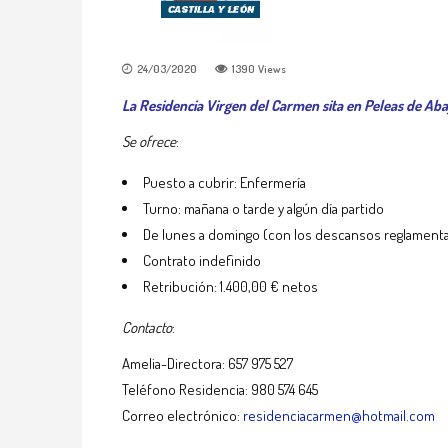
24/03/2020
1390
Views
La Residencia Virgen del Carmen sita en Peleas de Ab
Se ofrece
:
Puesto a cubrir: Enfermería
Turno: mañana o tarde y algún día partido
De lunes a domingo (con los descansos reglamenta
Contrato indefinido
Retribución: 1.400,00 € netos
Contacto
:
Amelia-Directora: 657 975 527
Teléfono Residencia: 980 574 645
Correo electrónico:
residenciacarmen@hotmail.com