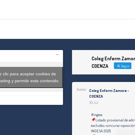
tir
Coleg Enferm Zamor
COENZA
Seguir
 clic para aceptar cookies de
eting y permitir este contenido
Avatar
Coleg Enferm Zamora -
COENZA
30 Jul
#ingesa
Listado provisional de adm
excluidos concurso-oposici
INGESA 2025