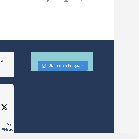
a -
Síguenos en Instagram
itidos y
ón #Matrona