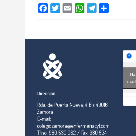
Facebook
Twitter
Email
WhatsApp
Telegram
Compar
Haz
mark
Dirección
Rda. de Puerta Nueva, 4 Bis 49016
Zamora
E-mail:
colegiozamora@enfermeriacyl.com
Tfno: 980 530 062 / Fax: 980 534