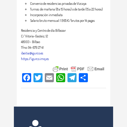
Convenio de residencias privadas de Vizcaya
Turnos: de mañana (8 a 15 horas) o de tarde (15 a 22 horas)
Incorporación inmediata
Salario bruto mensual: 1.965 €/brutos por 14 pagas
Residencia y Centro de día Bilbozar
C/ Vitoria-Gasteiz, 12
48003 – Bilbao
Tfno: 94-679 27 41
ibeitia@igurco.es
https://igurco.imq.es
Facebook
Twitter
Email
WhatsApp
Telegram
Compartir