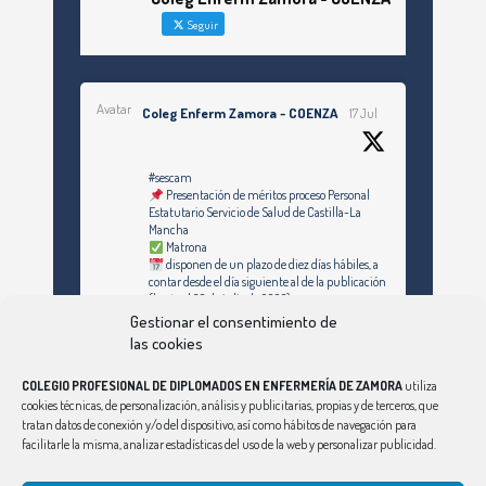
Seguir
Avatar
Coleg Enferm Zamora - COENZA
17 Jul
#sescam
Presentación de méritos proceso Personal
Estatutario Servicio de Salud de Castilla-La
Mancha
Matrona
disponen de un plazo de diez días hábiles, a
contar desde el día siguiente al de la publicación
(hasta el 30 de julio de 2026)
Gestionar el consentimiento de
https://enfermeriazamora.com/enfermeria-y-
las cookies
especialidades-personal-estatutario-servicio-
de-salud-de-castilla-la-mancha-1253-
COLEGIO PROFESIONAL DE DIPLOMADOS EN ENFERMERÍA DE ZAMORA
utiliza
plazas/#MATRONA
cookies técnicas, de personalización, análisis y publicitarias, propias y de terceros, que
tratan datos de conexión y/o del dispositivo, así como hábitos de navegación para
facilitarle la misma, analizar estadísticas del uso de la web y personalizar publicidad.
Síguenos en Instagram
Twitter