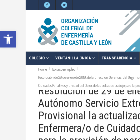
Abrir barra de herramientas
COLEGIO
VENTANILLA ÚNICA
TRANSPARENCIA
Home
Bolsasdeempleo
Resolución de 29 de enero de 2019, de la Dirección Gerencia, del Organi
Cuidados Paliativos y Unidad del Dolor, de las bolsas de trabajo para la p
Resolución de 29 de ene
Autónomo Servicio Extre
Provisional la actualiza
Enfermera/o de Cuidados