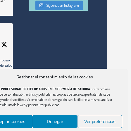
a -
Síguenos en Instagram
proceso
 de Salud de
Gestionar el consentimiento de las cookies
ez días hábiles,
 al de la
O PROFESIONAL DE DIPLOMADOS EN ENFERMERÍA DE ZAMORA
utiliza cookies
ulio de 2026)
de personalización, análisis y publicitarias, propias y de terceros, que tratan datos de
y/o del dispositivo, así como hábitos de navegación para facilitarle la misma, analizar
om/enfermeria-
cas del uso de la web y personalizar publicidad.
atutario-
a-la-mancha-
eptar cookies
Denegar
Ver preferencias
Aviso Legal
|
Política de Privacidad
|
Política de Cookies