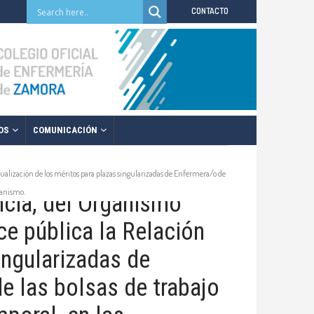
CONTACTO
OS
COMUNICACIÓN
tualización de los méritos para plazas singularizadas de Enfermera/o de
rganismo.
ncia, del Organismo
e pública la Relación
ingularizadas de
e las bolsas de trabajo