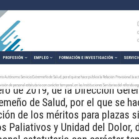
PROFESIÓN
EMPLEO
FORMACIÓN E INVESTIGACIÓN
SERVICI
smo Autónomo Servicio Extremeño de Salud, por el que se hace pública la Relación Provisional la ac
rovisión de personal estatutario con carácter temporal, en las Instituciones Sanitarias del referido o
ro de 2019, de la Dirección Gere
meño de Salud, por el que se hac
ción de los méritos para plazas s
 Paliativos y Unidad del Dolor, d