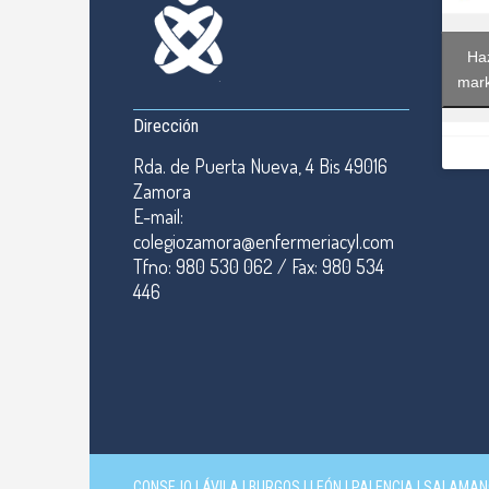
Haz
mark
Dirección
Rda. de Puerta Nueva, 4 Bis 49016
Zamora
E-mail:
colegiozamora@enfermeriacyl.com
Tfno: 980 530 062 / Fax: 980 534
446
CONSEJO
|
ÁVILA
|
BURGOS
|
LEÓN
|
PALENCIA
|
SALAMAN