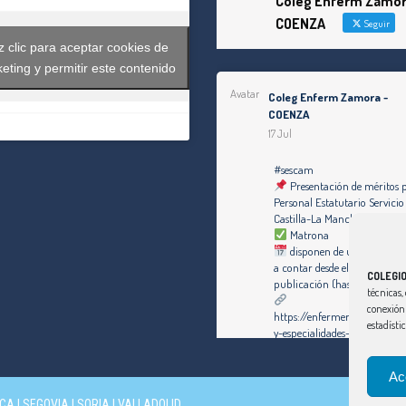
Coleg Enferm Zamor
COENZA
Seguir
 clic para aceptar cookies de
eting y permitir este contenido
Avatar
Coleg Enferm Zamora -
COENZA
17 Jul
#sescam
Presentación de méritos 
Personal Estatutario Servicio
Castilla-La Mancha
Matrona
disponen de un plazo de di
a contar desde el día siguiente
COLEGI
publicación (hasta el 30 de j
técnicas, 
conexión 
https://enfermeriazamora.c
estadísti
y-especialidades-personal-est
servicio-de-salud-de-castill
1253-plazas/#MATRONA
Ac
CA
|
SEGOVIA
|
SORIA
|
VALLADOLID