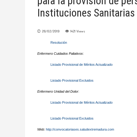
para la provisión de per
Instituciones Sanitarias
26/02/2019
1421
Views
Resolución
Enfermero Cuidados Paliativos
:
Listado Provisional
de Méritos Actualizado
Listado
Provisional
Excluidos
Enfermero Unidad del Dolor
:
Listado
Provisional de Méritos Actualizado
Listado
Provisional
Excluidos
Web
:
http://convocatoriases.saludextremadura.com