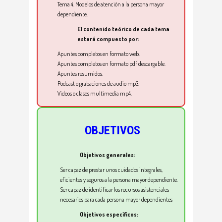
Tema 4.
Modelos de atención a la persona mayor
dependiente.
El contenido teórico de cada tema
estará compuesto por:
Apuntes completos en formato web.
Apuntes completos en formato pdf descargable.
Apuntes resumidos.
Podcast o grabaciones de audio mp3.
Videos o clases multimedia mp4.
OBJETIVOS
Objetivos generales:
Ser capaz de prestar unos cuidados
integrales,
eficientes y seguros a la persona mayor dependiente
.
Ser capaz de identificar los recursos asistenciales
necesarios para cada persona mayor dependientes
Objetivos específicos: