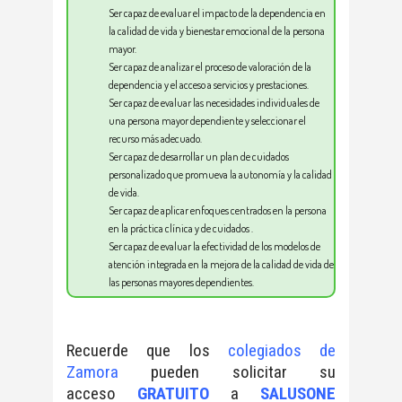
Ser capaz
de
evaluar el impacto de la dependencia en
la calidad de vida y bienestar emocional de la persona
mayor.
Ser capaz de
analizar el proceso de valoración de la
dependencia y el acceso a servicios y prestaciones.
Ser capaz de e
valuar las necesidades individuales de
una persona mayor dependiente y seleccionar el
recurso más adecuado.
Ser capaz de
desarrollar un plan de cuidados
personalizado que promueva la autonomía y la calidad
de vida.
Ser capaz de
aplicar enfoques centrados en la persona
en la práctica clínica y de cuidados
.
Ser capaz de
evaluar la efectividad de los modelos de
atención integrada en la mejora de la calidad de vida de
las personas mayores dependientes.
Recuerde que los
colegiados de
Zamora
pueden solicitar su
acceso
GRATUITO
a
SALUSONE