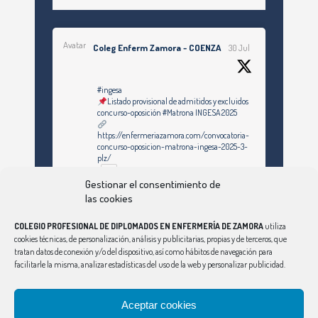
Avatar
Coleg Enferm Zamora - COENZA
30 Jul
#ingesa
Listado provisional de admitidos y excluidos
concurso-oposición #Matrona INGESA 2025
https://enfermeriazamora.com/convocatoria-
concurso-oposicion-matrona-ingesa-2025-3-
plz/
Gestionar el consentimiento de
las cookies
Twitter
COLEGIO PROFESIONAL DE DIPLOMADOS EN ENFERMERÍA DE ZAMORA
utiliza
cookies técnicas, de personalización, análisis y publicitarias, propias y de terceros, que
tratan datos de conexión y/o del dispositivo, así como hábitos de navegación para
Ver Más
facilitarle la misma, analizar estadísticas del uso de la web y personalizar publicidad.
Síguenos en Instagram
Aceptar cookies