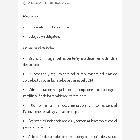
29/04/2019
1445
Views
Requisitos
:
Diplomatura en Enfermería
Colegiación obligatoria
Funciones Principales:
Valoración integral del residente/ay establecimiento del plan
de cuidados
Supervisión y seguimiento del cumplimiento del plan de
cuidados. (Elaborar los listados de planes del GCR)
Administración y registro de prescripciones farmacológicas
modificación de los cambios de tratamiento
Cumplimentar la documentación clínico asistencial
(Valoraciones, escalas y validación de planes)
Registrar las incidencias del día y comentar los cambios con el
personal del equipo
Aplicación de cuidados de prevención y promoción de la salud