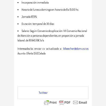
Incorporación inmediata
Horario de lunes a domingo en horario de 8 a 15:00 hs
Jornada 87,5%
Duración: temporal de 30 días
Salario: Según Convenio de aplicación: VII Convenio Nacional
de Atención a personas dependientes, en proporción a jornada
laboral, de 18.640,16€ b/a
Interesados/as enviar cv actualizado a:
ldbeecher@domusvi.es
Asunto: Oferta DUECelada
Twittear