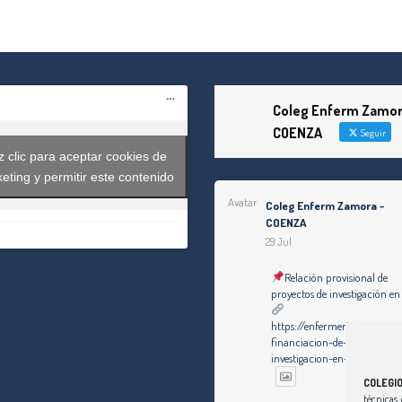
Coleg Enferm Zamor
COENZA
Seguir
 clic para aceptar cookies de
eting y permitir este contenido
Avatar
Coleg Enferm Zamora -
COENZA
29 Jul
Relación provisional de
proyectos de investigación en
https://enfermeriazamora.c
financiacion-de-proyectos-d
investigacion-en-2025/
COLEGI
técnicas, 