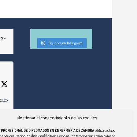
a -
Síguenos en Instagram
 2025
om/grs-
e-
Gestionar el consentimiento de las cookies
O PROFESIONAL DE DIPLOMADOS EN ENFERMERÍA DE ZAMORA
utiliza cookies
de personalización, análisis y publicitarias, propias y de terceros, que tratan datos de