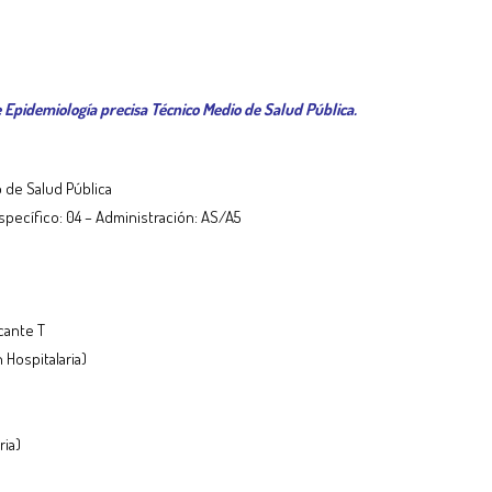
e Epidemiología precisa Técnico Medio de Salud Pública.
 de Salud Pública
pecífico: 04 – Administración: AS/A5
cante T
 Hospitalaria)
ria)