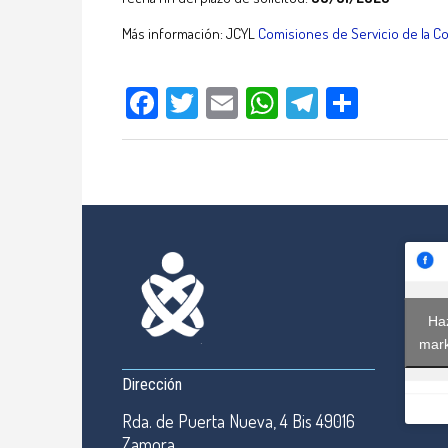
Más información: JCYL
Comisiones de Servicio de la Co
Facebook
Twitter
Email
WhatsApp
Telegram
Compar
Haz
mark
Dirección
Rda. de Puerta Nueva, 4 Bis 49016
Zamora