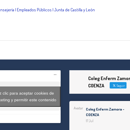
nsejería | Empleados Públicos | Junta de Castilla y León
tir
Coleg Enferm Zamor
COENZA
Seguir
 clic para aceptar cookies de
eting y permitir este contenido
Avatar
Coleg Enferm Zamora -
COENZA
17 Jul