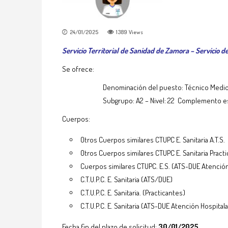
24/01/2025
1389
Views
Servicio Territorial de Sanidad de Zamora – Servicio d
Se ofrece:
Denominación del puesto: Técnico Medio
Subgrupo: A2 – Nivel: 22 Complemento es
Cuerpos:
Otros Cuerpos similares CTUPC E. Sanitaria A.T.S.
Otros Cuerpos similares CTUPC E. Sanitaria Practi
Cuerpos similares CTUPC. E.S. (ATS-DUE Atención
C.T.U.P.C. E. Sanitaria (ATS/DUE)
C.T.U.P.C. E. Sanitaria. (Practicantes)
C.T.U.P.C. E. Sanitaria (ATS-DUE Atención Hospitala
Fecha fin del plazo de solicitud:
30/01/2025