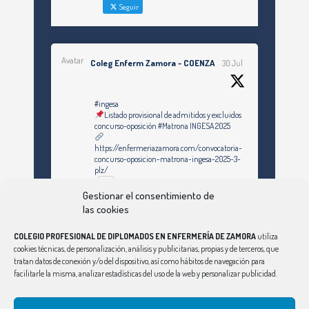
Seguir
Avatar
Coleg Enferm Zamora - COENZA
30 Jul
#ingesa
Listado provisional de admitidos y excluidos
concurso-oposición #Matrona INGESA 2025
https://enfermeriazamora.com/convocatoria-
concurso-oposicion-matrona-ingesa-2025-3-
plz/
Gestionar el consentimiento de
las cookies
Twitter
COLEGIO PROFESIONAL DE DIPLOMADOS EN ENFERMERÍA DE ZAMORA
utiliza
cookies técnicas, de personalización, análisis y publicitarias, propias y de terceros, que
Ver Más
tratan datos de conexión y/o del dispositivo, así como hábitos de navegación para
facilitarle la misma, analizar estadísticas del uso de la web y personalizar publicidad.
Síguenos en Instagram