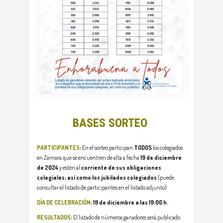
BASES SORTEO
PARTICIPANTES
:
En el sorteo participan
TODOS
los colegiados
en Zamora que se encuentren de alta a fecha
19 de diciembre
de 2024
y estén al
corriente de sus obligaciones
colegiales; así como los jubilados colegiados
(puede
consultar el listado de participantes en el listado adjunto)
DÍA DE CELEBRACIÓN
:
19 de diciembre a las 19:00 h.
RESULTADOS
:
El listado de números ganadores será publicado