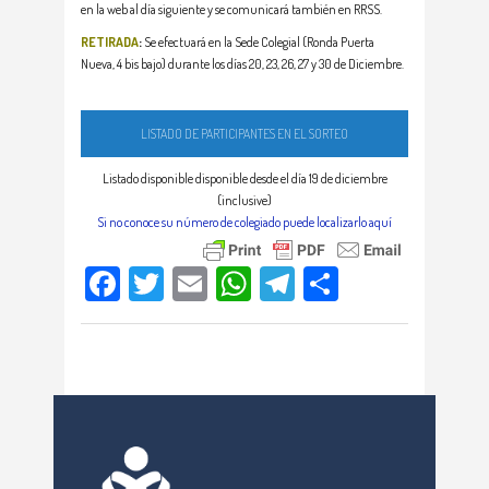
en la web al día siguiente y se comunicará también en RRSS.
RETIRADA
:
Se efectuará en la Sede Colegial (Ronda Puerta
Nueva, 4 bis bajo) durante los días 20, 23, 26, 27 y 30 de Diciembre.
LISTADO DE PARTICIPANTES EN EL SORTEO
Listado disponible disponible desde el día 19 de diciembre
(inclusive)
Si no conoce su número de colegiado puede localizarlo aquí
Facebook
Twitter
Email
WhatsApp
Telegram
Compartir