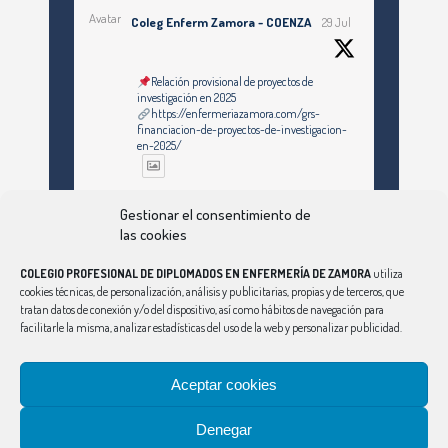
Avatar
Coleg Enferm Zamora - COENZA
29 Jul
Relación provisional de proyectos de
investigación en 2025
https://enfermeriazamora.com/grs-
financiacion-de-proyectos-de-investigacion-
en-2025/
Twitter
Gestionar el consentimiento de
las cookies
COLEGIO PROFESIONAL DE DIPLOMADOS EN ENFERMERÍA DE ZAMORA
utiliza
Ver Más
cookies técnicas, de personalización, análisis y publicitarias, propias y de terceros, que
tratan datos de conexión y/o del dispositivo, así como hábitos de navegación para
facilitarle la misma, analizar estadísticas del uso de la web y personalizar publicidad.
Síguenos en Instagram
Aceptar cookies
Denegar
CONSEJO
|
ÁVILA
|
BURGOS
|
LEÓN
|
PALENCIA
|