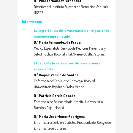
D.ª Pilar Fernández Fernández
Directora del Instituto Superior de Formación Sanitaria
(ISFOS)
Intervienen:
La importancia de la vacunación en el paciente
inmunocomprometido
D.ª María Fernández de Prada
Médico Especialista. Servicio de Medicina Preventiva y
Salud Pública. Hospital Vital Álvarez-Buylla. Asturias.
El papel de la vacunación de la enfermera
especialista
D.ª Raquel Vadillo de Santos
Enfermera del Servicio de Oncología. Hospital
Universitario Rey Juan Carlos. Madrid.
D.ª Patricia García Casado
Enfermera de Reumatología. Hospital Universitario
Ramón y Cajal. Madrid.
D.ª María José Menor Rodríguez
Enfermera experta en Diabetes. Presidenta del Colegio de
Enfermería de Ourense.