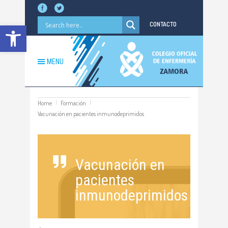
Abrir barra de herramientas
CONTACTO
MENU
Home
Formación
Vacunación en pacientes inmunodeprimidos
Vacunación en
pacientes
inmunodeprimidos