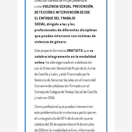
Dirección General de mujer presenta el
curso
VIOLENCIA SEXUAL: PREVENCIÓN,
DETECCIÓN E INTERVENCIÓN DESDE
EL ENFOQUE DEL TRABAJO
SOCIAL, dirigido a
las y los
profesionales de diferentes disciplinas
que pueden intervenir con víctimas de
violencia de género.
Este proyecto formativo
GRATUITO
, que
se
celebra íntegramente en la modalidad
online
, ha sido organizado en colaboración
con la Dirección General de Mujer de la Junta
de Castilla y León, y está financiado por la
Gerencia de Servicios Sociales, en el marco del
Convenio de colaboración firmado con el
Consejo de Colegios de Trabajo Social de Castilla
y León en 2024.
Como profesional que puedes intervenir en
esta problemática te invitamos a participar en
el curso gratuito de 20 h de duración que se
celebra del 30 de septiembre al 14 de octubre
de 2024 en la modalidad online, informando