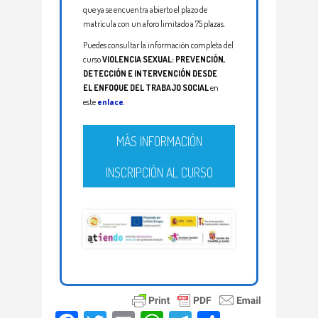
que ya se encuentra abierto el plazo de
matrícula con un aforo limitado a 75 plazas.
Puedes consultar la información completa del
curso
VIOLENCIA SEXUAL: PREVENCIÓN,
DETECCIÓN E INTERVENCIÓN DESDE
EL ENFOQUE DEL TRABAJO SOCIAL
en
este
enlace
.
MÁS INFORMACIÓN
INSCRIPCIÓN AL CURSO