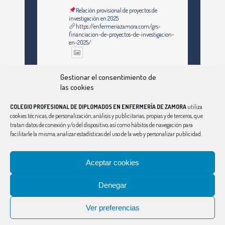
Relación provisional de proyectos de
investigación en 2025
https://enfermeriazamora.com/grs-
financiacion-de-proyectos-de-investigacion-
en-2025/
Twitter
Gestionar el consentimiento de
las cookies
COLEGIO PROFESIONAL DE DIPLOMADOS EN ENFERMERÍA DE ZAMORA
utiliza
Ver Más
cookies técnicas, de personalización, análisis y publicitarias, propias y de terceros, que
tratan datos de conexión y/o del dispositivo, así como hábitos de navegación para
facilitarle la misma, analizar estadísticas del uso de la web y personalizar publicidad.
Síguenos en Instagram
Aceptar cookies
Denegar
CONSEJO
|
ÁVILA
|
BURGOS
|
LEÓN
|
PALENCIA
|
SALAMANCA
|
SEGOVIA
|
SORIA
|
VALLADOLID
Ver preferencias
Aviso Legal
|
Política de Privacidad
|
Política de Cookies