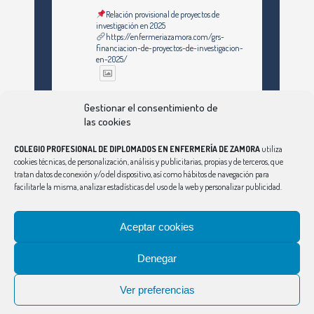
Relación provisional de proyectos de
investigación en 2025
https://enfermeriazamora.com/grs-
financiacion-de-proyectos-de-investigacion-
en-2025/
Twitter
Gestionar el consentimiento de
las cookies
COLEGIO PROFESIONAL DE DIPLOMADOS EN ENFERMERÍA DE ZAMORA
utiliza
Ver Más
cookies técnicas, de personalización, análisis y publicitarias, propias y de terceros, que
tratan datos de conexión y/o del dispositivo, así como hábitos de navegación para
facilitarle la misma, analizar estadísticas del uso de la web y personalizar publicidad.
Síguenos en Instagram
Aceptar cookies
Denegar
CONSEJO
|
ÁVILA
|
BURGOS
|
LEÓN
|
PALENCIA
|
SALAMANCA
|
SEGOVIA
|
SORIA
|
VALLADOLID
Ver preferencias
Aviso Legal
|
Política de Privacidad
|
Política de Cookies