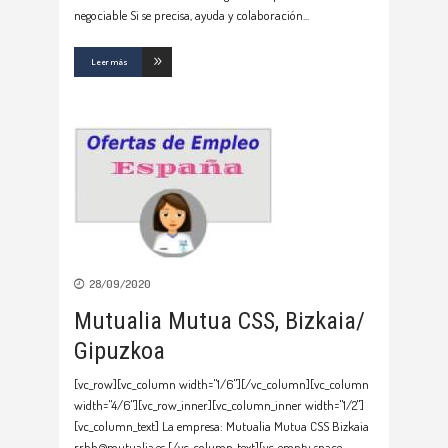
negociable Si se precisa, ayuda y colaboración
Leer más
28/09/2020
Mutualia Mutua CSS, Bizkaia/
Gipuzkoa
[vc_row][vc_column width="1/6"][/vc_column][vc_column
width="4/6"][vc_row_inner][vc_column_inner width="1/2"]
[vc_column_text] La empresa: Mutualia Mutua CSS Bizkaia
rrhh@mutualia.es [/vc_column_text][vc_empty_space