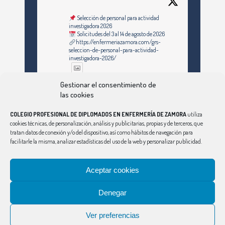
Selección de personal para actividad
investigadora 2026
Solicitudes del 3 al 14 de agosto de 2026
https://enfermeriazamora.com/grs-
seleccion-de-personal-para-actividad-
investigadora-2026/
Gestionar el consentimiento de
1
1
Twitter
las cookies
COLEGIO PROFESIONAL DE DIPLOMADOS EN ENFERMERÍA DE ZAMORA
utiliza
cookies técnicas, de personalización, análisis y publicitarias, propias y de terceros, que
Ver Más
tratan datos de conexión y/o del dispositivo, así como hábitos de navegación para
facilitarle la misma, analizar estadísticas del uso de la web y personalizar publicidad.
Síguenos en Instagram
Aceptar cookies
Denegar
CONSEJO
|
ÁVILA
|
BURGOS
|
LEÓN
|
PALENCIA
|
SALAMANCA
|
SEGOVIA
|
SORIA
|
VALLADOLID
Ver preferencias
Aviso Legal
|
Política de Privacidad
|
Política de Cookies