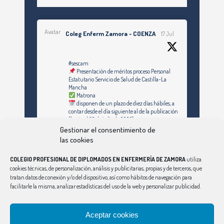
Avatar
Coleg Enferm Zamora - COENZA
17 Jul
#sescam
Presentación de méritos proceso Personal
Estatutario Servicio de Salud de Castilla-La
Mancha
Matrona
disponen de un plazo de diez días hábiles, a
contar desde el día siguiente al de la publicación
(hasta el 30 de julio de 2026)
Gestionar el consentimiento de
https://enfermeriazamora.com/enfermeria-y-
las cookies
especialidades-personal-estatutario-servicio-
de-salud-de-castilla-la-mancha-1253-
COLEGIO PROFESIONAL DE DIPLOMADOS EN ENFERMERÍA DE ZAMORA
utiliza
plazas/#MATRONA
cookies técnicas, de personalización, análisis y publicitarias, propias y de terceros, que
tratan datos de conexión y/o del dispositivo, así como hábitos de navegación para
facilitarle la misma, analizar estadísticas del uso de la web y personalizar publicidad.
Síguenos en Instagram
Twitter
Aceptar cookies