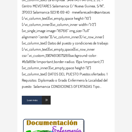
Centro MEVEFARES Salamanca C/ Nueva Guinea, S/Nº,
37003 Salamanca 923 18 69 40 · mevefares.adm@sanitas.es
[/vc_column_text][vc_empty_space height="10"]
[/vc_column_inner][vc_column_inner width="1/2"]
[vc_single_image image="16766" img_size="full"
alignment="center"][/vc_column_inner][/vc_row_inner]
[vc_column_text] Datos del puesto y condiciones de trabajo:
[/vc_column_text][vc_empty_space][vc_row_inner
css=".vc_custom_1587461367526{background-color:
#b5d69e !important;border-radius: 15px !important;}"]
[vc_column_inner][vc_empty_space height="12"]
[vc_column_text] DATOS DEL PUESTO Puestos ofertados: 1
Requisitos: Diplomado o Grado Enfermero/a Localidad del
puesto: Salamanca CONDICIONES OFERTADAS Tipo
Leer más