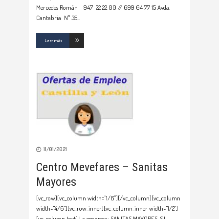
Mercedes Román 947 22 22 00 // 699 64 77 15 Avda.
Cantabria Nº 35
Leer más
11/01/2021
Centro Mevefares – Sanitas
Mayores
[vc_row][vc_column width="1/6"][/vc_column][vc_column
width="4/6"][vc_row_inner][vc_column_inner width="1/2"]
[vc_column_text] La empresa: SANITAS MAYORES, S.L –