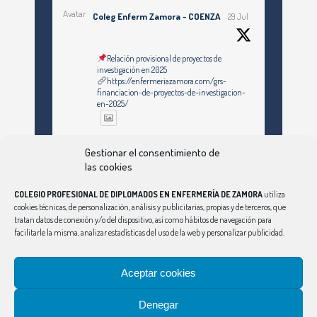
Avatar
Coleg Enferm Zamora - COENZA
29 Jul
Relación provisional de proyectos de
investigación en 2025
https://enfermeriazamora.com/grs-
financiacion-de-proyectos-de-investigacion-
en-2025/
Twitter
Gestionar el consentimiento de
las cookies
COLEGIO PROFESIONAL DE DIPLOMADOS EN ENFERMERÍA DE ZAMORA
utiliza
Ver Más
cookies técnicas, de personalización, análisis y publicitarias, propias y de terceros, que
tratan datos de conexión y/o del dispositivo, así como hábitos de navegación para
facilitarle la misma, analizar estadísticas del uso de la web y personalizar publicidad.
Síguenos en Instagram
Aceptar cookies
Denegar
CONSEJO
|
ÁVILA
|
BURGOS
|
LEÓN
|
PALENCIA
|