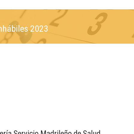
inhábiles 2023
ría Servicio Madrileño de Salud