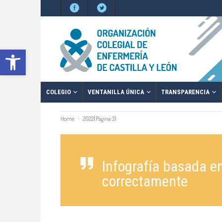
Abrir barra de herramientas
COLEGIO
VENTANILLA ÚNICA
TRANSPARENCIA
Home
2022
(Página 3)
Infografía basada e
correctamente