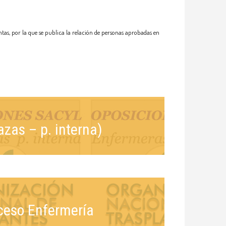
tas, por la que se publica la relación de personas aprobadas en
azas – p. interna)
ceso Enfermería