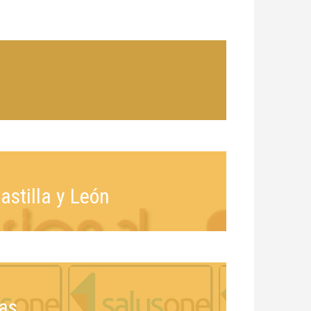
astilla y León
as