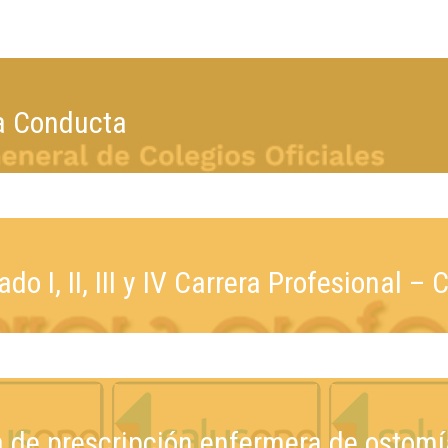
a Conducta
 I, II, III y IV Carrera Profesional – C
 de prescripción enfermera de ostomí