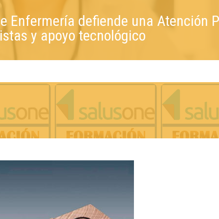
de Enfermería defiende una Atención P
istas y apoyo tecnológico