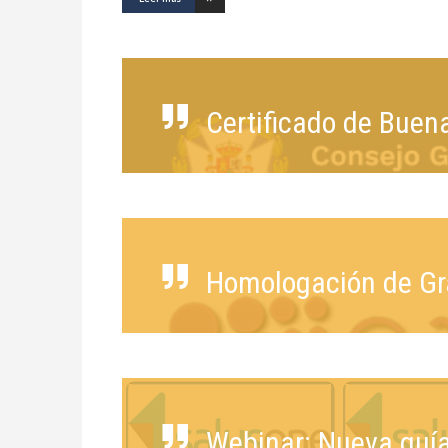
Certificado de Buen
Homologación de Grado
Webinar: Nueva guía