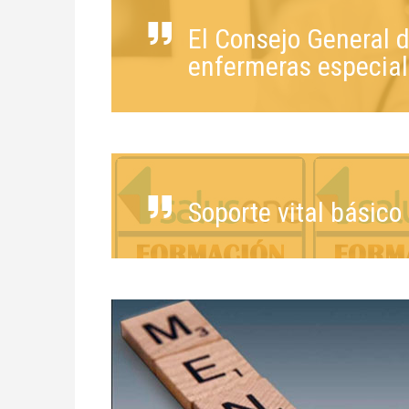
El Consejo General 
enfermeras especial
Soporte vital básico