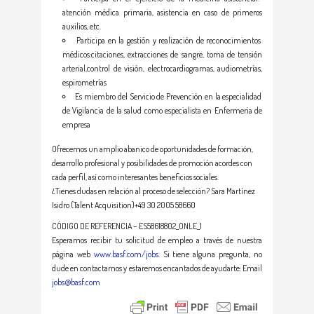
atención médica primaria, asistencia en caso de primeros
auxilios, etc.
Participa en la gestión y realización de reconocimientos
médicos:citaciones, extracciones de sangre, toma de tensión
arterial,control de visión, electrocardiogramas, audiometrías,
espirometrías
Es miembro del Servicio de Prevención en la especialidad
de Vigilancia de la salud como especialista en Enfermeria de
empresa
Ofrecemos un amplio abanico de oportunidades de formación,
desarrollo profesional y posibilidades de promoción acordes con
cada perfil, así como interesantes beneficios sociales.
¿Tienes dudas en relación al proceso de selección? Sara Martínez
Isidro (Talent Acquisition)+49 30 2005 58660
CÓDIGO DE REFERENCIA – ES58618802_ONLE_1
Esperamos recibir tu solicitud de empleo a través de nuestra
página web
www.basf.com/jobs
. Si tiene alguna pregunta, no
dude en contactarnos y estaremos encantados de ayudarte: Email
jobs@basf.com