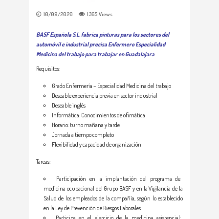
10/09/2020
1365
Views
BASF Española S.L. fabrica pinturas para los sectores del
automóvil e industrial precisa Enfermero Especialidad
Medicina del trabajo para trabajar en Guadalajara
Requisitos:
Grado Enfermería – Especialidad Medicina del trabajo
Deseable experiencia previa en sector industrial
Deseable inglés
Informática: Conocimientos de ofimática
Horario: turno mañana y tarde
Jornada a tiempo completo
Flexibilidad y capacidad de organización
Tareas:
Participación en la implantación del programa de
medicina ocupacional del Grupo BASF y en la Vigilancia de la
Salud de los empleados de la compañía, según lo establecido
en la Ley de Prevención de Riesgos Laborales
Participa en el ejercicio de la medicina asistencial: