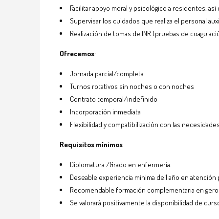
Facilitar apoyo moral y psicológico a residentes, as
Supervisar los cuidados que realiza el personal aux
Realización de tomas de INR (pruebas de coagulación)
Ofrecemos
:
Jornada parcial/completa
Turnos rotativos sin noches o con noches
Contrato temporal/indefinido
Incorporación inmediata
Flexibilidad y compatibilización con las necesidade
Requisitos mínimos
Diplomatura /Grado en enfermería.
Deseable experiencia mínima de 1 año en atención p
Recomendable formación complementaria en geronto
Se valorará positivamente la disponibilidad de cu