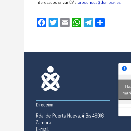
Interesados enviar CV a:
aredondoa@domusvi.es
Facebook
Twitter
Email
WhatsApp
Telegram
Compar
Haz
mark
Dirección
Rda. de Puerta Nueva, 4 Bis 49016
Zamora
E-mail: