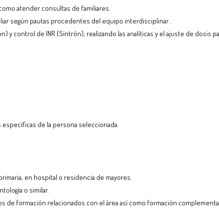
í como atender consultas de familiares.
iliar según pautas procedentes del equipo interdisciplinar .
 y control de INR (Sintrón), realizando las analíticas y el ajuste de dosis 
s específicas de la persona seleccionada.
rimaria, en hospital o residencia de mayores.
logía o similar.
rsos de formación relacionados con el área así como formación complementar