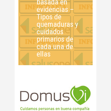
basada en
evidencias –
Tipos de
quemaduras y
cuidados
primarios de
cada una de
ellas