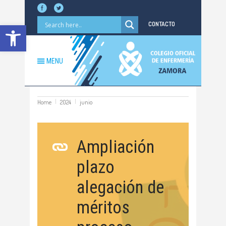
Abrir barra de herramientas
CONTACTO
MENU
Home
2024
junio
Ampliación
plazo
alegación de
méritos