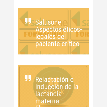
Salusone:
Aspectos éticos-
legales del
paciente crítico
Relactación e
inducción de la
lactancia
materna –