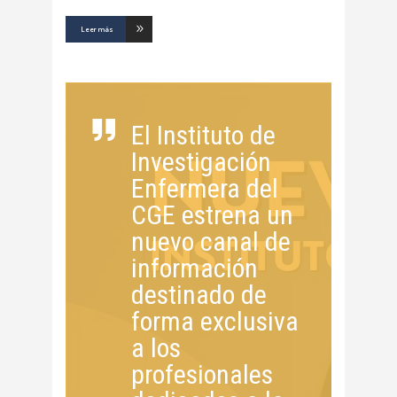
Leer más
El Instituto de
Investigación
Enfermera del
CGE estrena un
nuevo canal de
información
destinado de
forma exclusiva
a los
profesionales