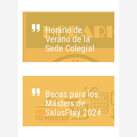
Horario de
Verano de la
Sede Colegial
Becas para los
Másters de
SalusPlay 2024