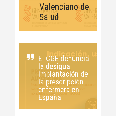
Valenciano de
Salud
El CGE denuncia
la desigual
implantación de
la prescripción
enfermera en
España