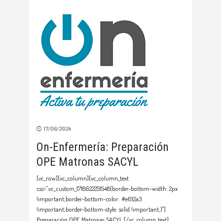
17/06/2024
On-Enfermería: Preparación
OPE Matronas SACYL
[vc_row][vc_column][vc_column_text
css=".vc_custom_1718622251548{border-bottom-width: 2px
!important;border-bottom-color: #e612a3
!important;border-bottom-style: solid !important;}"]
Preparación OPE Matronas SACYL [/vc_column_text]