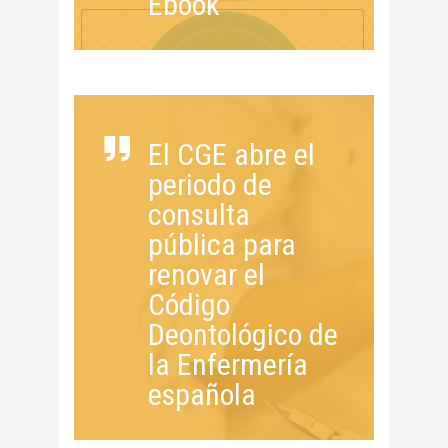
Ebook
El CGE abre el
periodo de
consulta
pública para
renovar el
Código
Deontológico de
la Enfermería
española