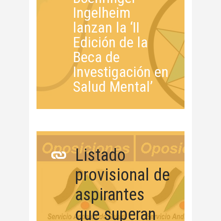
Ingelheim
lanzan la ‘II
Edición de la
Beca de
Investigación en
Salud Mental’
Listado
provisional de
aspirantes
que superan