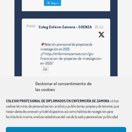
Seguir
Avatar
Coleg Enferm Zamora - COENZA
29 Jul
Relación provisional de proyectos de
investigación en 2025
https://enfermeriazamora.com/grs-
financiacion-de-proyectos-de-investigacion-
en-2025/
Twitter
Gestionar el consentimiento de
las cookies
COLEGIO PROFESIONAL DE DIPLOMADOS EN ENFERMERÍA DE ZAMORA
utiliza
Ver Más
cookies técnicas, de personalización, análisis y publicitarias, propias y de terceros, que
tratan datos de conexión y/o del dispositivo, así como hábitos de navegación para
facilitarle la misma, analizar estadísticas del uso de la web y personalizar publicidad.
Síguenos en Instagram