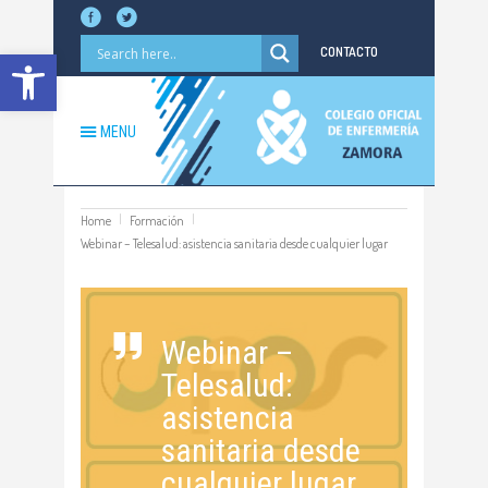
Abrir barra de herramientas
CONTACTO
MENU
Home
Formación
Webinar – Telesalud: asistencia sanitaria desde cualquier lugar
Webinar –
Telesalud:
asistencia
sanitaria desde
cualquier lugar