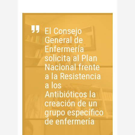
El Consejo
General de
Enfermería
solicita al Plan
Nacional frente
a la Resistencia
a los
Antibióticos la
creación de un
grupo específico
de enfermería