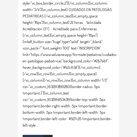
style="vc_box_border_circle_2"][/vc_column][vc_column
width="3/4"][vc_column_text] CUIDADOS EN PATOLOGÍAS
PEDIÁTRICAS [/vc_column_text][vc_empty_space
height="18px"][vc_column_text] 22 horas · Solicitada
Acreditación CFC · Acreditado para Enfermeras
[/vc_column_text][vc_empty_space height="18px"]
[mkdf_button size="huge" type="solid" target="_blank"
icon_pack="" font_weight="100" text="INSCRIPCIÓN"
link="https://www.salusone.app/formate/pediatria/cuidados-
en-patologias-pediatricas" background_color="#2b7abf"
hover_background_color="#b2c63d"][/vc_column]
[/vc_row][vc_row][vc_column][vc_empty_space]
[/vc_column][/vc_row][vc_row][vc_column width="1/2"
css=".vc_custom_1632913861280{border-radius: 5px
!important;}"][vc_column_text
css=".vc_custom_1632914153439{border-top-width: 5px
!important;border-right-width: 5px !important;border-
bottom-width: 5px !important;border-left-width: 5px
!important;border-left-color: #527c25 !important;border-
left-style: