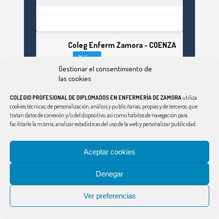
Coleg Enferm Zamora - COENZA
Seguir
Gestionar el consentimiento de
las cookies
Avatar
Coleg Enferm Zamora - COENZA
4 Ago
COLEGIO PROFESIONAL DE DIPLOMADOS EN ENFERMERÍA DE ZAMORA
utiliza
cookies técnicas, de personalización, análisis y publicitarias, propias y de terceros, que
tratan datos de conexión y/o del dispositivo, así como hábitos de navegación para
facilitarle la misma, analizar estadísticas del uso de la web y personalizar publicidad.
Las #enfermeras alertan de los riesgos
irreversibles de observar un eclipse sin seguir las
recomendaciones: la #retinopatía solar es el
mayor de los peligros
Aceptar cookies
https://enfermeriazamora.com/las-
enfermeras-alertan-de-los-riesgos-
irreversibles-de-observar-un-eclipse-sin-
Denegar
seguir-las-recomendaciones-la-retinopatia-
solar-es-el-mayor-de-los-peligros/
Ver preferencias
Twitter