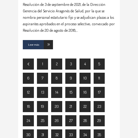
Resolución de 3 de septiembre de 2021, de la Dirección
Gerencia del Servicio Aragonés de Salud, por la que se
nombra personal estatutario fijo y se adjudican plazas a los
aspirantes aprobados en el proceso selectivo, convocado por
Resolución de 20 de agosto de 2018,
Leer más
1
2
3
4
5
6
7
8
9
10
11
12
13
14
15
16
17
18
19
20
21
22
23
24
25
26
27
28
29
30
31
32
33
34
35