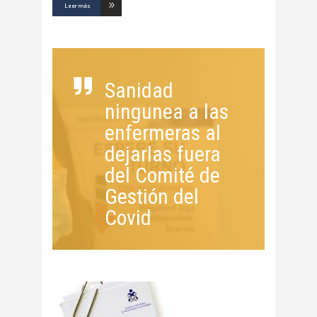
Leer más
Sanidad
ningunea a las
enfermeras al
dejarlas fuera
del Comité de
Gestión del
Covid