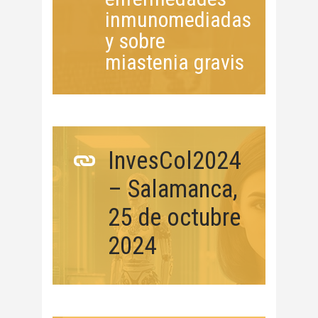
inmunomediadas
y sobre
miastenia gravis
InvesCol2024
– Salamanca,
25 de octubre
2024