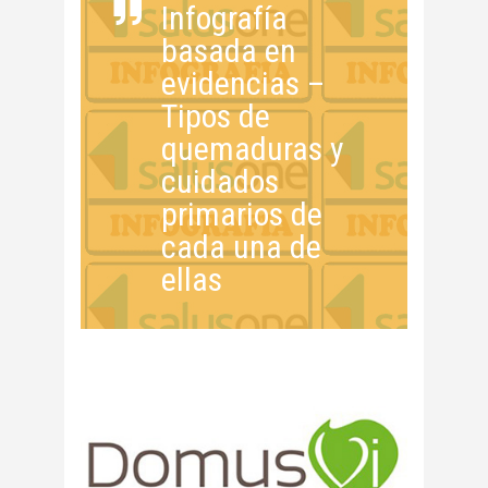
Infografía
basada en
evidencias –
Tipos de
quemaduras y
cuidados
primarios de
cada una de
ellas