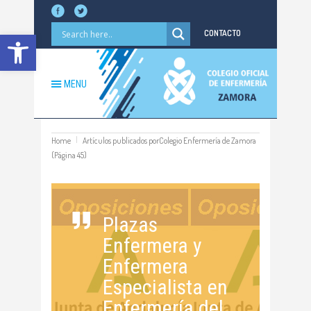
Abrir barra de herramientas
CONTACTO
MENU
Home
Artículos publicados porColegio Enfermería de Zamora
(Página 45)
Plazas
Enfermera y
Enfermera
Especialista en
Enfermería del