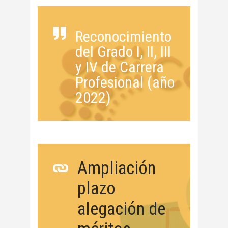
Reconocimiento
del Grado I, II, III
y IV de Carrera
Profesional (año
2022)
Ampliación
plazo
alegación de