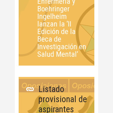
Enfermería y
Boehringer
Ingelheim
lanzan la ‘II
Edición de la
Beca de
Investigación en
Salud Mental’
Listado
provisional de
aspirantes