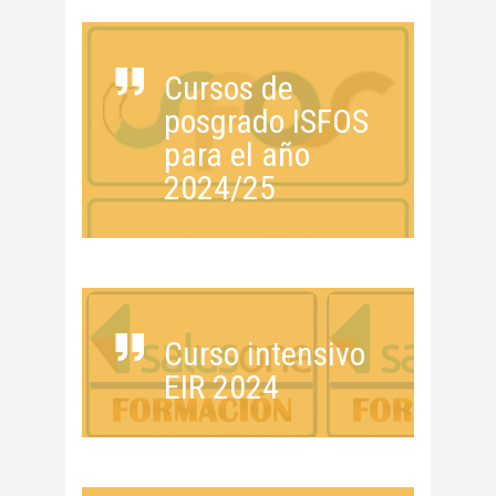
Cursos de
posgrado ISFOS
para el año
2024/25
Curso intensivo
EIR 2024