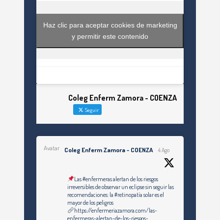
Haz clic para aceptar cookies de marketing
y permitir este contenido
Coleg Enferm Zamora - COENZA
Seguir
Avatar
Coleg Enferm Zamora - COENZA
4 Ago
Las #enfermeras alertan de los riesgos
irreversibles de observar un eclipse sin seguir las
recomendaciones: la #retinopatía solar es el
mayor de los peligros
https://enfermeriazamora.com/las-
enfermeras-alertan-de-los-riesgos-