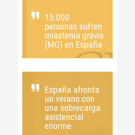
15.000
personas sufren
miastenia gravis
(MG) en España
España afronta
un verano con
una sobrecarga
asistencial
enorme