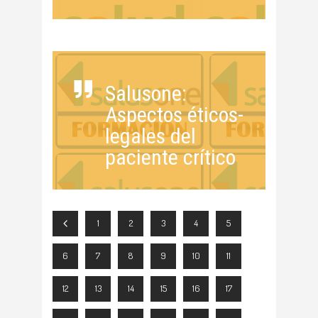
Salusone:
Aspectos éticos-
legales del
paciente crítico
1
2
3
4
5
6
7
8
9
10
11
12
13
14
15
16
17