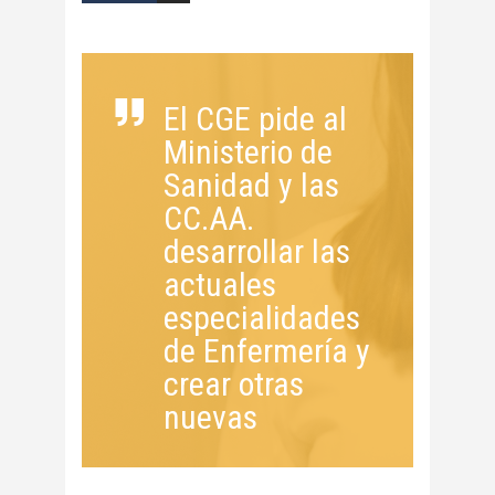
El CGE pide al
Ministerio de
Sanidad y las
CC.AA.
desarrollar las
actuales
especialidades
de Enfermería y
crear otras
nuevas