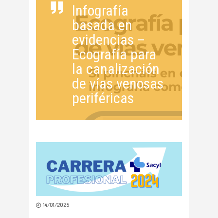
Infografía
basada en
evidencias –
Ecografía para
la canalización
de vías venosas
periféricas
14/01/2025