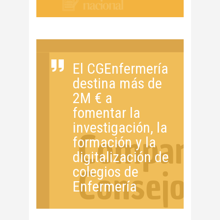
El CGEnfermería
destina más de
2M € a
fomentar la
investigación, la
formación y la
digitalización de
colegios de
Enfermería