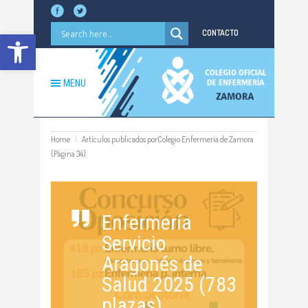
Abrir barra de herramientas
CONTACTO
MENU
Home
Artículos publicados porColegio Enfermería de Zamora
(Página 34)
Enfermería
Servicio
Aragonés de
Salud 2025 (783
plazas)