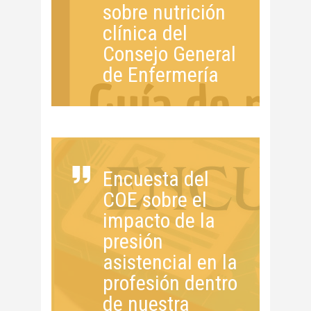
sobre nutrición
clínica del
Consejo General
de Enfermería
Encuesta del
COE sobre el
impacto de la
presión
asistencial en la
profesión dentro
de nuestra