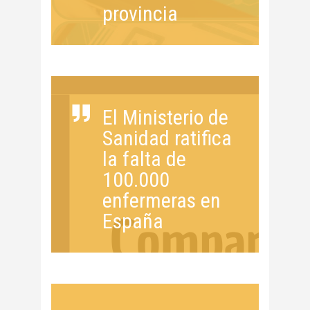
provincia
El Ministerio de
Sanidad ratifica
la falta de
100.000
enfermeras en
España