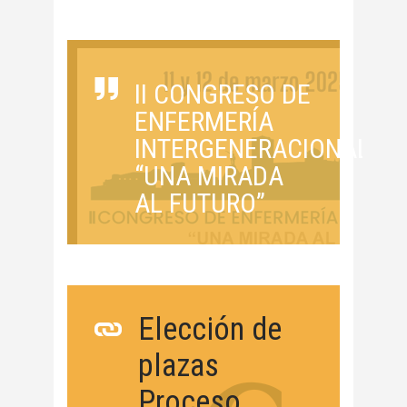
II CONGRESO DE
ENFERMERÍA
INTERGENERACIONAL
“UNA MIRADA
AL FUTURO”
Elección de
plazas
Proceso