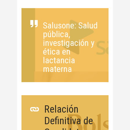
Salusone: Salud
pública,
investigación y
ética en
lactancia
materna
Relación
Definitiva de