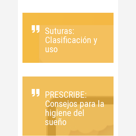
Suturas:
Clasificación y
uso
PRESCRIBE:
Consejos para la
higiene del
sueño