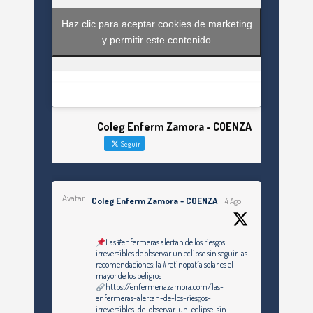
Haz clic para aceptar cookies de marketing
y permitir este contenido
Coleg Enferm Zamora - COENZA
Seguir
Avatar
Coleg Enferm Zamora - COENZA
4 Ago
Las #enfermeras alertan de los riesgos
irreversibles de observar un eclipse sin seguir las
recomendaciones: la #retinopatía solar es el
mayor de los peligros
https://enfermeriazamora.com/las-
enfermeras-alertan-de-los-riesgos-
irreversibles-de-observar-un-eclipse-sin-