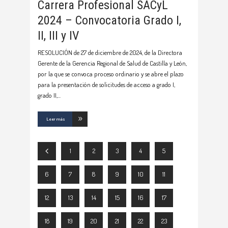
Carrera Profesional SACyL
2024 – Convocatoria Grado I,
II, III y IV
RESOLUCIÓN de 27 de diciembre de 2024, de la Directora
Gerente de la Gerencia Regional de Salud de Castilla y León,
por la que se convoca proceso ordinario y se abre el plazo
para la presentación de solicitudes de acceso a grado I,
grado II,
Leer más
1
2
3
4
5
6
7
8
9
10
11
12
13
14
15
16
17
18
19
20
21
22
23