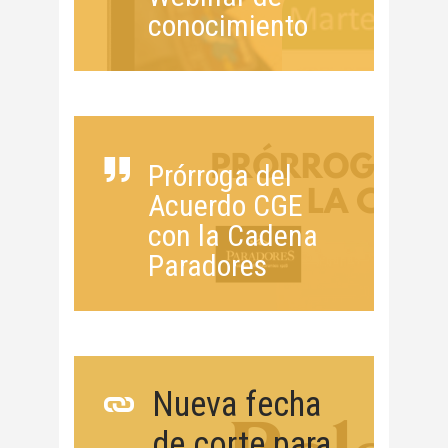
conocimiento
Prórroga del
Acuerdo CGE
con la Cadena
Paradores
Nueva fecha
de corte para