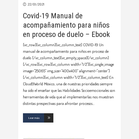
22/01/2021
Covid-19 Manual de
acompañamiento para niños
en proceso de duelo – Ebook
[vc_row][vc_column][vc_column_text] COVID-19 Un
manual de acompañamiento para niños en proceso de
duelo [/vc_column_text][vc_empty_space][/vc_column]
[/vc_row][vc_row][vc_column width="1/2"][vc_single_image
image="25065" img_size="400x400" alignment="center"]
[/vc_column][vc_column width="1/2"][vc_column_text] En
Cloud9World México, una de nuestras prioridades siempre
ha sido el enseñar que las Habilidades Socioemocionales son
herramientas de vida que al implementarlas nos muestran
distintas prespectivas para afrontar procesos
Leer más