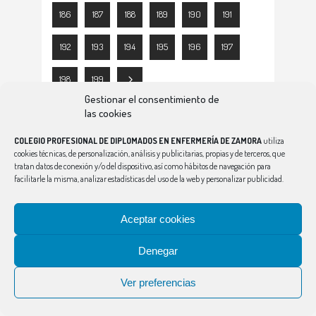
186
187
188
189
190
191
192
193
194
195
196
197
198
199
Gestionar el consentimiento de
las cookies
COLEGIO PROFESIONAL DE DIPLOMADOS EN ENFERMERÍA DE ZAMORA
utiliza
cookies técnicas, de personalización, análisis y publicitarias, propias y de terceros, que
tratan datos de conexión y/o del dispositivo, así como hábitos de navegación para
facilitarle la misma, analizar estadísticas del uso de la web y personalizar publicidad.
Aceptar cookies
Denegar
Dirección
Ver preferencias
Rda. de Puerta Nueva, 4 Bis 49016 Zamora
E-mail: colegiozamora@enfermeriacyl.com