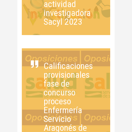
actividad
investigadora
Sacyl 2023
Calificaciones
provisionales
fase de
concurso
proceso
Enfermería
Servicio
Aragonés de