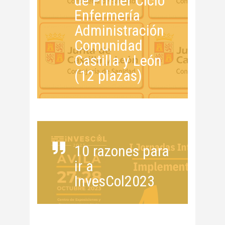
de Primer Ciclo
Enfermería
Administración
Comunidad
Castilla y León
(12 plazas)
10 razones para
ir a
InvesCol2023