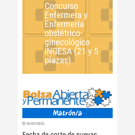
Concurso
Enfermera y
Enfermería
obstétrico-
ginecológico
INGESA (21 y 5
plazas)
10/07/2023
Fecha de corte de nuevas