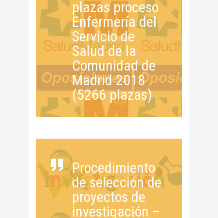
plazas proceso
Enfermería del
Servicio de
Salud de la
Comunidad de
Madrid 2018
(5266 plazas)
Procedimiento
de selección de
proyectos de
investigación –