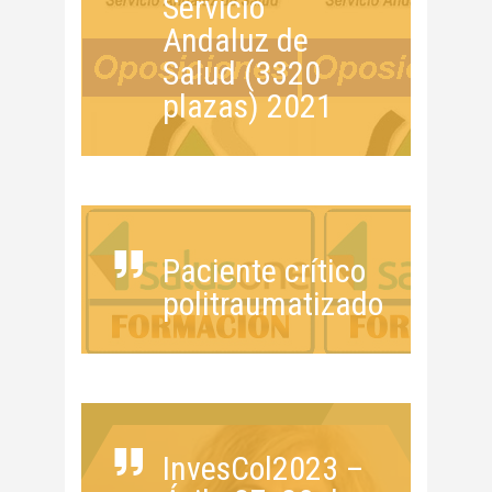
Servicio
Andaluz de
Salud (3320
plazas) 2021
Paciente crítico
politraumatizado
InvesCol2023 –