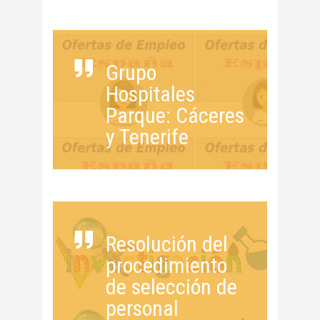
Grupo
Hospitales
Parque: Cáceres
y Tenerife
Resolución del
procedimiento
de selección de
personal