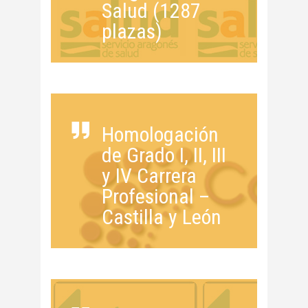
Salud (1287
plazas)
Homologación
de Grado I, II, III
y IV Carrera
Profesional –
Castilla y León