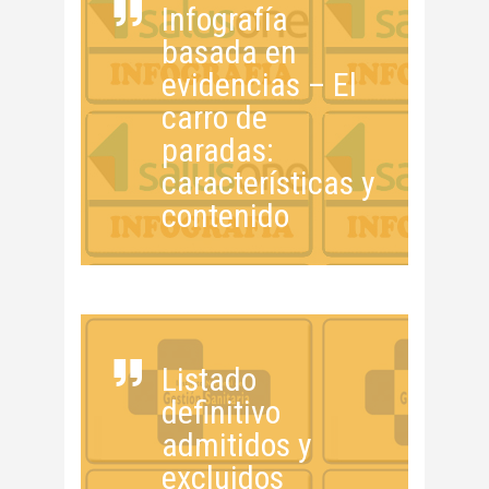
Infografía
basada en
evidencias – El
carro de
paradas:
características y
contenido
Listado
definitivo
admitidos y
excluidos