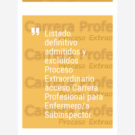
Listado
definitivo
admitidos y
excluidos
Proceso
Extraordinario
acceso Carrera
Profesional para
Enfermero/a
Subinspector