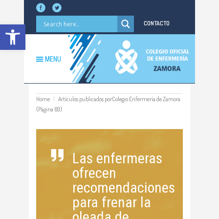
Abrir barra de herramientas
CONTACTO
MENU
Home
Artículos publicados porColegio Enfermería de Zamora
(Página 69)
Las enfermeras
ofrecen
recomendaciones
para frenar la
oleada de