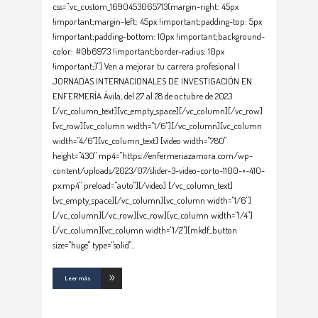
css=".vc_custom_1690453065713{margin-right: 45px
!important;margin-left: 45px !important;padding-top: 5px
!important;padding-bottom: 10px !important;background-
color: #0b6973 !important;border-radius: 10px
!important;}"] Ven a mejorar tu carrera profesional I
JORNADAS INTERNACIONALES DE INVESTIGACIÓN EN
ENFERMERÍA Ávila, del 27 al 28 de octubre de 2023
[/vc_column_text][vc_empty_space][/vc_column][/vc_row]
[vc_row][vc_column width="1/6"][/vc_column][vc_column
width="4/6"][vc_column_text] [video width="780"
height="430" mp4="https://enfermeriazamora.com/wp-
content/uploads/2023/07/slider-3-video-corto-1100-×-410-
px.mp4" preload="auto"][/video] [/vc_column_text]
[vc_empty_space][/vc_column][vc_column width="1/6"]
[/vc_column][/vc_row][vc_row][vc_column width="1/4"]
[/vc_column][vc_column width="1/2"][mkdf_button
size="huge" type="solid"
Leer más