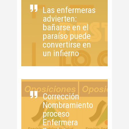
Las enfermeras
advierten:
bañarse en el
paraíso puede
convertirse en
un infierno
Corrección
Nombramiento
proceso
Enfermera