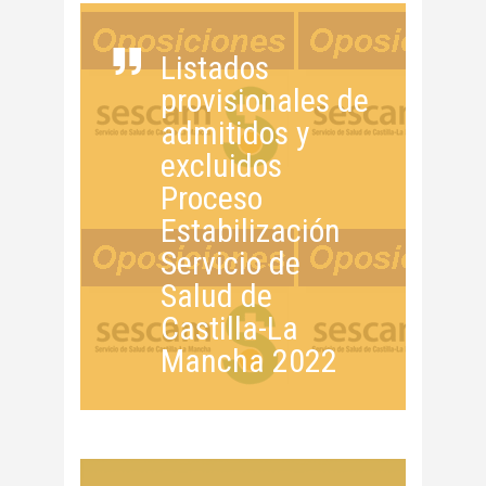
Listados
provisionales de
admitidos y
excluidos
Proceso
Estabilización
Servicio de
Salud de
Castilla-La
Mancha 2022