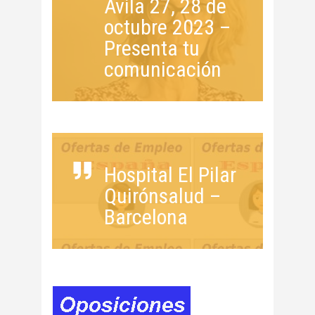
Ávila 27, 28 de
octubre 2023 –
Presenta tu
comunicación
Hospital El Pilar
Quirónsalud –
Barcelona