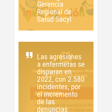
Gerencia
Regional de
Salud Sacyl
Las agresiones
a enfermeras se
disparan en
2022, con 2.580
incidentes, por
el incremento
de las
denuncias