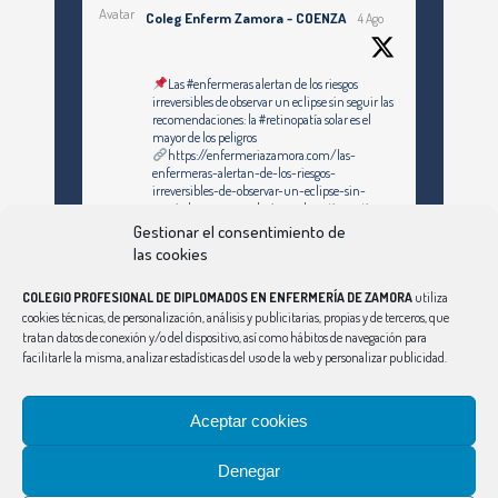
Avatar
Coleg Enferm Zamora - COENZA
4 Ago
Las #enfermeras alertan de los riesgos
irreversibles de observar un eclipse sin seguir las
recomendaciones: la #retinopatía solar es el
mayor de los peligros
https://enfermeriazamora.com/las-
enfermeras-alertan-de-los-riesgos-
irreversibles-de-observar-un-eclipse-sin-
seguir-las-recomendaciones-la-retinopatia-
solar-es-el-mayor-de-los-peligros/
Gestionar el consentimiento de
las cookies
Twitter
COLEGIO PROFESIONAL DE DIPLOMADOS EN ENFERMERÍA DE ZAMORA
utiliza
cookies técnicas, de personalización, análisis y publicitarias, propias y de terceros, que
tratan datos de conexión y/o del dispositivo, así como hábitos de navegación para
facilitarle la misma, analizar estadísticas del uso de la web y personalizar publicidad.
Síguenos en Instagram
Ver Más
Aceptar cookies
Denegar
CONSEJO
|
ÁVILA
|
BURGOS
|
LEÓN
|
PALENCIA
|