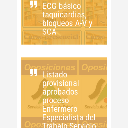
ECG básico
taquicardias,
bloqueos A-V y
SCA
Listado
provisional
aprobados
proceso
Enfermero
Especialista del
Trabajo Servicio