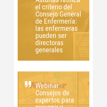
el criterio del
Consejo General
de Enfermería:
las enfermeras
pueden ser
directoras
generales
Webinar:
Consejos de
expertos para