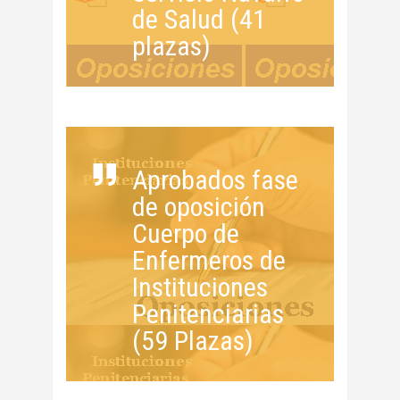
de Salud (41
plazas)
Aprobados fase
de oposición
Cuerpo de
Enfermeros de
Instituciones
Penitenciarias
(59 Plazas)