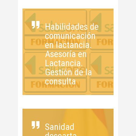
Habilidades de
comunicación
en lactancia.
Asesoría en
Lactancia.
Gestión de la
consulta
Sanidad
descarta