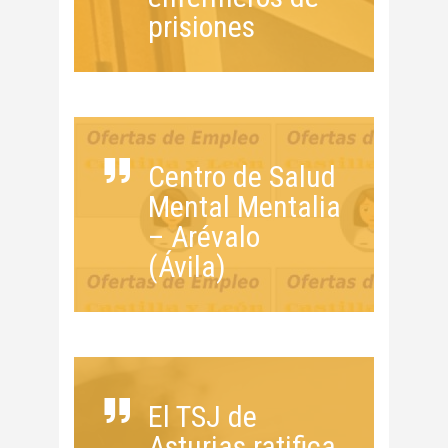
prisiones
Centro de Salud
Mental Mentalia
– Arévalo
(Ávila)
El TSJ de
Asturias ratifica