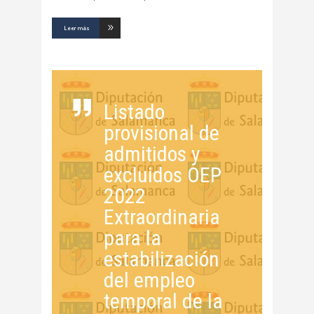
Leer más
Listado
provisional de
admitidos y
excluidos OEP
2022
Extraordinaria
para la
estabilización
del empleo
temporal de la