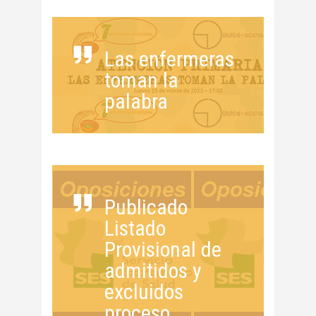
Las enfermeras
toman la
palabra
Publicado
Listado
Provisional de
admitidos y
excluidos
proceso