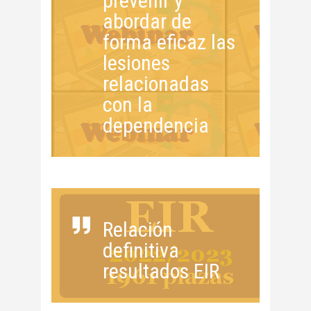
prevenir y
abordar de
forma eficaz las
lesiones
relacionadas
con la
dependencia
Relación
definitiva
resultados EIR