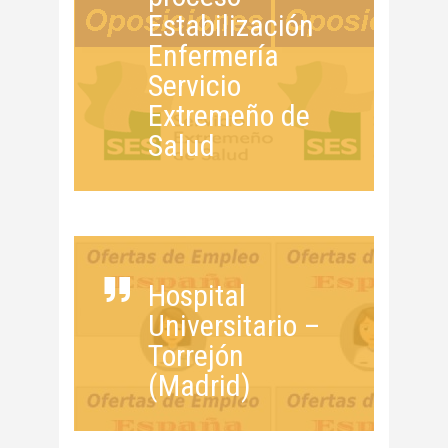
Estabilización
Enfermería
Servicio
Extremeño de
Salud
Hospital
Universitario –
Torrejón
(Madrid)