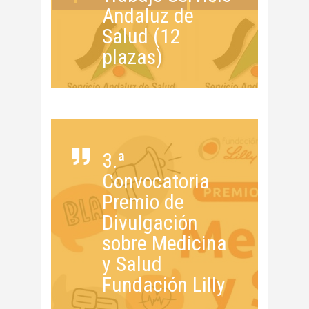
Andaluz de
Salud (12
plazas)
3.ª
Convocatoria
Premio de
Divulgación
sobre Medicina
y Salud
Fundación Lilly