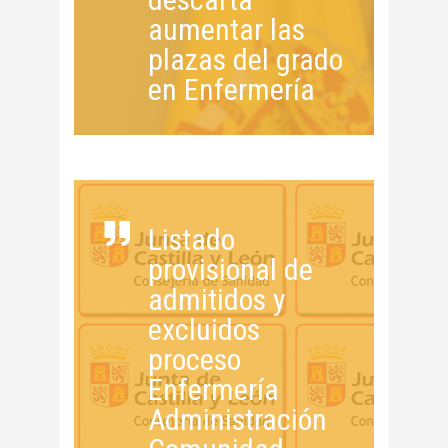
aumentar las
plazas del grado
en Enfermería
Listado
provisional de
admitidos y
excluidos
proceso
Enfermería
Administración