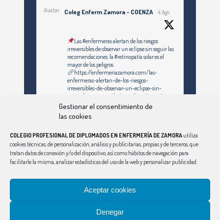
Avatar
Coleg Enferm Zamora - COENZA
4 Ago
Las #enfermeras alertan de los riesgos
irreversibles de observar un eclipse sin seguir las
recomendaciones: la #retinopatía solar es el
mayor de los peligros
https://enfermeriazamora.com/las-
enfermeras-alertan-de-los-riesgos-
irreversibles-de-observar-un-eclipse-sin-
seguir-las-recomendaciones-la-retinopatia-
solar-es-el-mayor-de-los-peligros/
Gestionar el consentimiento de
las cookies
Twitter
COLEGIO PROFESIONAL DE DIPLOMADOS EN ENFERMERÍA DE ZAMORA
utiliza
cookies técnicas, de personalización, análisis y publicitarias, propias y de terceros, que
tratan datos de conexión y/o del dispositivo, así como hábitos de navegación para
facilitarle la misma, analizar estadísticas del uso de la web y personalizar publicidad.
Síguenos en Instagram
Ver Más
Aceptar cookies
Denegar
CONSEJO
|
ÁVILA
|
BURGOS
|
LEÓN
|
PALENCIA
|