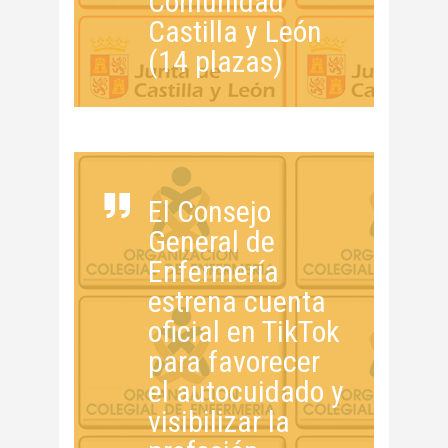
Comunidad
Castilla y León
(14 plazas)
El Consejo
General de
Enfermería
estrena cuenta
oficial en TikTok
para favorecer
el autocuidado y
visibilizar la