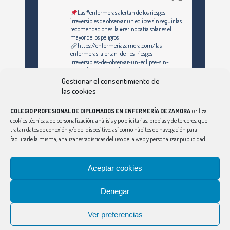
Las #enfermeras alertan de los riesgos
irreversibles de observar un eclipse sin seguir las
recomendaciones: la #retinopatía solar es el
mayor de los peligros
https://enfermeriazamora.com/las-
enfermeras-alertan-de-los-riesgos-
irreversibles-de-observar-un-eclipse-sin-
seguir-las-recomendaciones-la-retinopatia-
solar-es-el-mayor-de-los-peligros/
Gestionar el consentimiento de
las cookies
Twitter
COLEGIO PROFESIONAL DE DIPLOMADOS EN ENFERMERÍA DE ZAMORA
utiliza
cookies técnicas, de personalización, análisis y publicitarias, propias y de terceros, que
tratan datos de conexión y/o del dispositivo, así como hábitos de navegación para
facilitarle la misma, analizar estadísticas del uso de la web y personalizar publicidad.
Síguenos en Instagram
Ver Más
Aceptar cookies
Denegar
CONSEJO
|
ÁVILA
|
BURGOS
|
LEÓN
|
PALENCIA
|
SALAMANCA
|
SEGOVIA
|
SORIA
|
VALLADOLID
Ver preferencias
Aviso Legal
|
Política de Privacidad
|
Política de Cookies