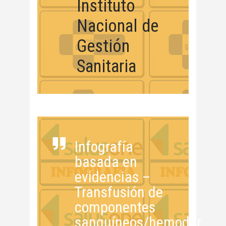
Instituto
Nacional de
Gestión
Sanitaria
Infografía
basada en
evidencias –
Transfusión de
componentes
sanguíneos/hemoderiva