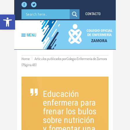
Abrir barra de herramientas
CONTACTO
MENU
Home
Artículos publicados porColegio Enfermería de Zamora
(Página 49)
Educación
enfermera para
frenar los bulos
sobre nutrición
y fomentar una