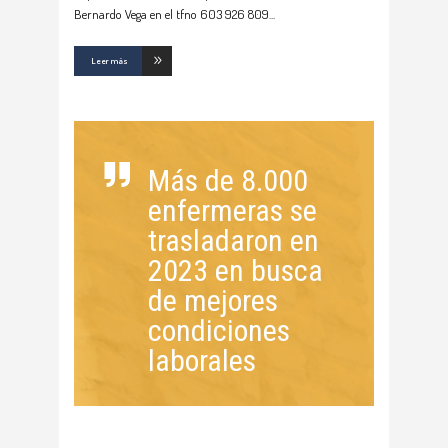
Bernardo Vega en el tfno 603 926 809
Leer más
Más de 8.000
enfermeras se
trasladaron en
2023 en busca
de mejores
condiciones
laborales