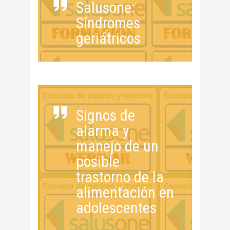
Salusone:
Síndromes
geriátricos
Signos de
alarma y
manejo de un
posible
trastorno de la
alimentación en
adolescentes