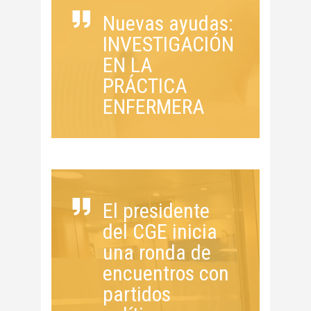
Nuevas ayudas:
INVESTIGACIÓN
EN LA
PRÁCTICA
ENFERMERA
El presidente
del CGE inicia
una ronda de
encuentros con
partidos