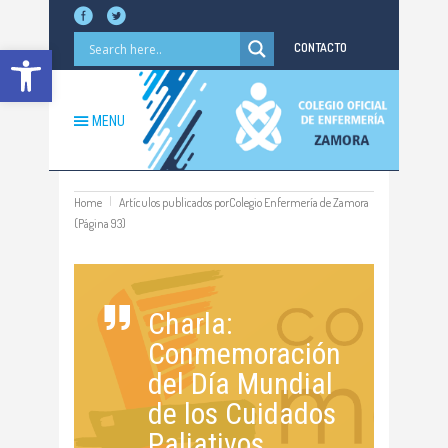
Abrir barra de herramientas
CONTACTO
MENU
Home
Artículos publicados porColegio Enfermería de Zamora
(Página 93)
Charla:
Conmemoración
del Día Mundial
de los Cuidados
Paliativos