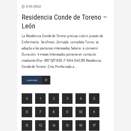
11/10/2022
Residencia Conde de Toreno –
León
La Residencia Conde de Toreno precisa cubrir puesto de
Enfermería. Se ofrece: Jornada: completa Turno: se
adapta a las personas interesadas Salario: a convenir
Duración: 4 meses Interesados ponerse en contacto
mediante tfno: 987 527 830 // 664 043 219 Residencia
Conde de Toreno: Crta Ponferrada a
Leer más
1
2
3
4
5
6
7
8
9
10
11
12
13
14
15
16
17