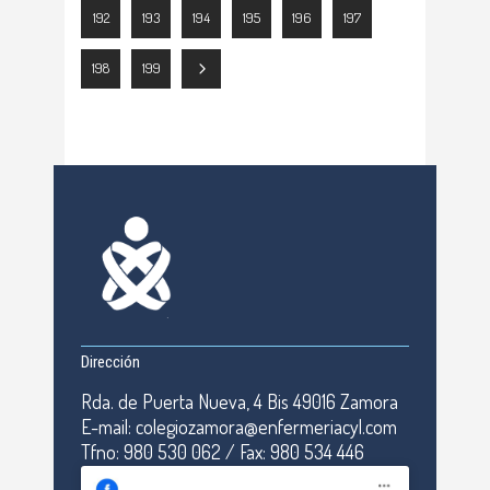
192
193
194
195
196
197
198
199
Dirección
Rda. de Puerta Nueva, 4 Bis 49016 Zamora
E-mail: colegiozamora@enfermeriacyl.com
Tfno: 980 530 062 / Fax: 980 534 446