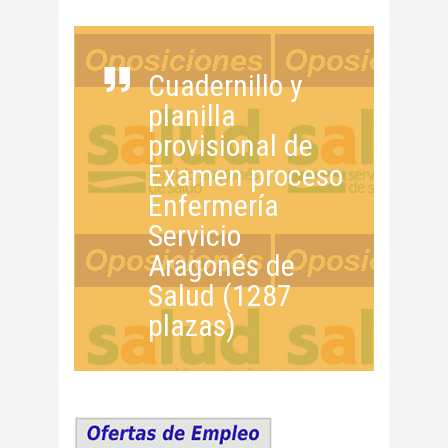
Cuadernillo y
planilla
provisional de
Examen proceso
Enfermería
Servicio
Aragonés de
Salud (1287
plazas)