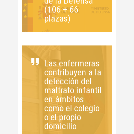
de la Defensa
(106 + 66
plazas)
Las enfermeras
contribuyen a la
detección del
maltrato infantil
en ámbitos
como el colegio
o el propio
domicilio