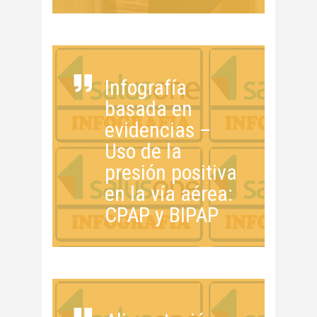
Infografía
basada en
evidencias –
Uso de la
presión positiva
en la vía aérea:
CPAP y BIPAP