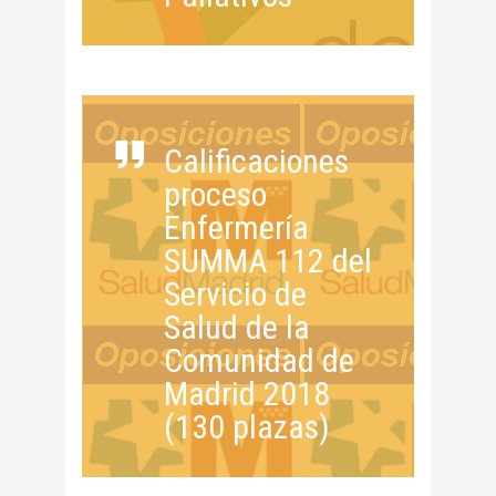
Calificaciones
proceso
Enfermería
SUMMA 112 del
Servicio de
Salud de la
Comunidad de
Madrid 2018
(130 plazas)