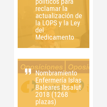
políticos para
reclamar la
actualización de
la LOPS y la Ley
del
Medicamento
Nombramiento
Enfermería Islas
Baleares Ibsalut
2018 (1268
plazas)