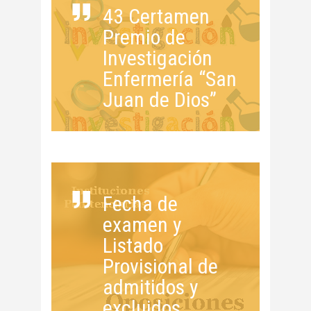
43 Certamen
Premio de
Investigación
Enfermería “San
Juan de Dios”
Fecha de
examen y
Listado
Provisional de
admitidos y
excluidos