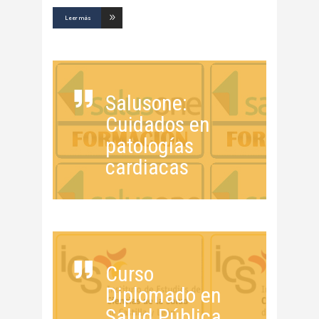
Leer más
Salusone:
Cuidados en
patologías
cardiacas
Curso
Diplomado en
Salud Pública