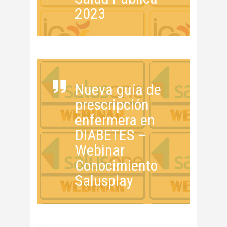
2023
Nueva guía de
prescripción
enfermera en
DIABETES –
Webinar
Conocimiento
Salusplay