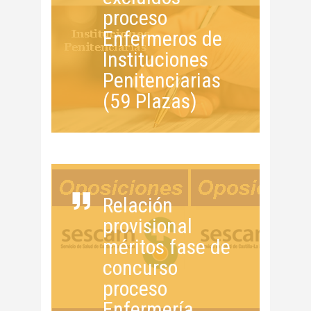
proceso
Enfermeros de
Instituciones
Penitenciarias
(59 Plazas)
Relación
provisional
méritos fase de
concurso
proceso
Enfermería