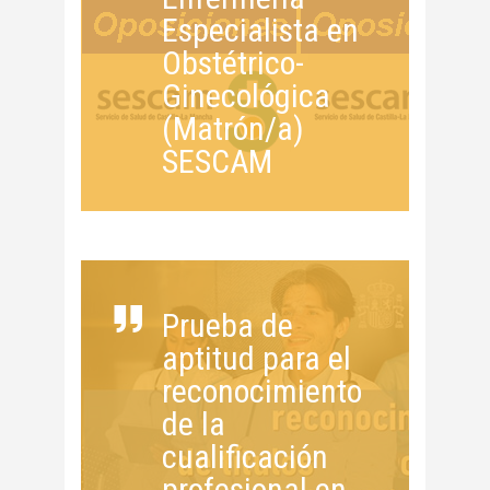
Especialista en
Obstétrico-
Ginecológica
(Matrón/a)
SESCAM
Prueba de
aptitud para el
reconocimiento
de la
cualificación
profesional en