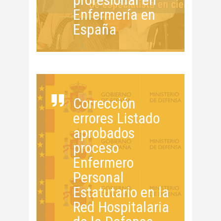
Enfermería en
España
Corrección
errores Listado
aprobados
proceso
Enfermero
Personal
Estatutario en la
Red Hospitalaria